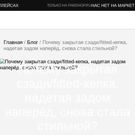
ЙСАХ
НАС НЕТ НА МАРКЕТПЛ
ТОЛЬКО НА FAMSHOP.RU
Главная
/
Блог
/ Почему закрытая сзади/fitted-кепка,
надетая задом наперёд, снова стала стильной?
Почему закрытая
сзади/fitted-кепка,
надетая задом
наперёд, снова стала
стильной?