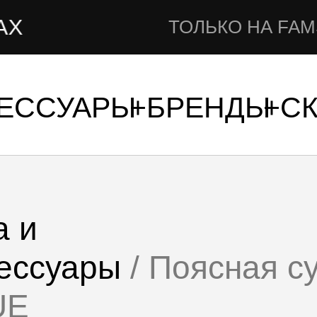
ТОЛЬКО НА FAMSHOP
СЕССУАРЫ
БРЕНДЫ
С
а и
ессуары
/ Поясная с
UE