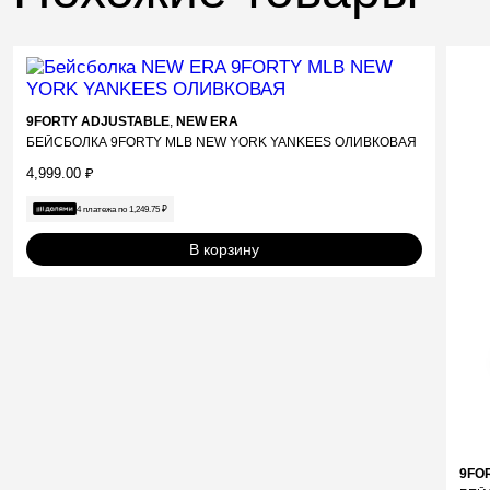
9FORTY ADJUSTABLE
,
NEW ERA
БЕЙСБОЛКА 9FORTY MLB NEW YORK YANKEES ОЛИВКОВАЯ
4,999.00
₽
4 платежа по
1,249.75
₽
В корзину
9FO