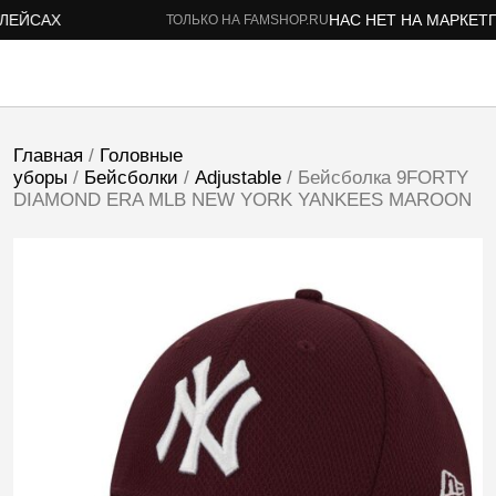
ЙСАХ
НАС НЕТ НА МАРКЕТПЛ
ТОЛЬКО НА FAMSHOP.RU
Главная
/
Головные
уборы
/
Бейсболки
/
Adjustable
/ Бейсболка 9FORTY
DIAMOND ERA MLB NEW YORK YANKEES MAROON