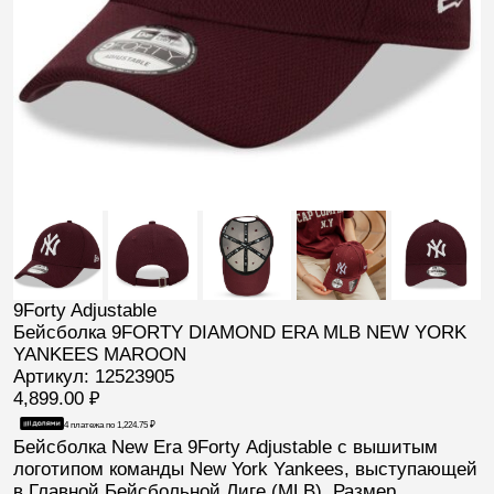
9Forty Adjustable
Бейсболка 9FORTY DIAMOND ERA MLB NEW YORK
YANKEES MAROON
Артикул: 12523905
4,899.00
₽
4 платежа по
1,224.75
₽
Бейсболка New Era 9Forty
Adjustable с вышитым
логотипом команды
New York Yankees
, выступающей
в Главной Бейсбольной Лиге (
MLB
). Размер