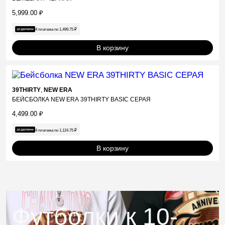
5,999.00
₽
4 платежа по
1,499.75
₽
В корзину
39THIRTY
,
NEW ERA
БЕЙСБОЛКА NEW ERA 39THIRTY BASIC СЕРАЯ
4,499.00
₽
4 платежа по
1,124.75
₽
В корзину
Футболки к 10-