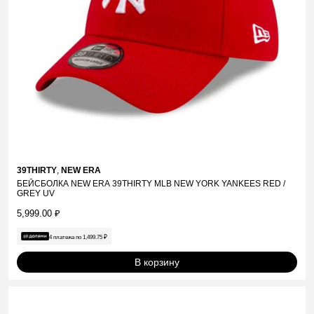
39THIRTY
,
NEW ERA
БЕЙСБОЛКА NEW ERA 39THIRTY MLB NEW YORK YANKEES RED /
GREY UV
5,999.00
₽
4 платежа по
1,499.75
₽
В корзину