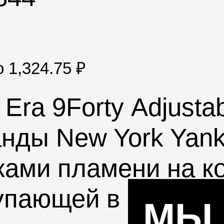
по
1,324.75
₽
Era 9Forty
Adjusta
анды
New York Yan
ами пламени на ко
тупающей в Главно
МЫ