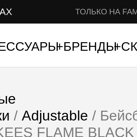
ТОЛЬКО НА FAMSHOP
СЕССУАРЫ
БРЕНДЫ
С
ые
ки
/
Adjustable
/ Бейс
KEES FLAME BLACK