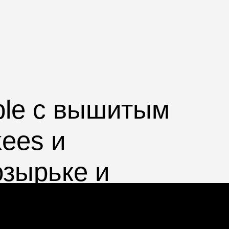
ble с вышитым
kees
и
зырьке и
й бейсбольной