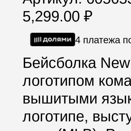
5,299.00
₽
4 платежа 
Бейсболка
New 
логотипом ком
вышитыми язык
логотипе, выс