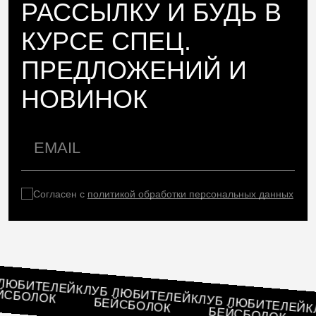
РАССЫЛКУ И БУДЬ В
КУРСЕ СПЕЦ.
ПРЕДЛОЖЕНИЙ И
НОВИНОК
Согласен с
политикой обработки персональных данных
ЛУБ ЛЮБИТЕЛЕЙ
КЛУБ ЛЮБИТЕЛЕЙ
БЕЙСБОЛОК
КЛУБ ЛЮБИТЕЛ
БЕЙСБОЛОК