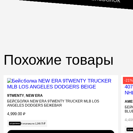
БЕЙСБОЛОК
Похожие товары
-21
9TWENTY
,
NEW ERA
БЕЙСБОЛКА NEW ERA 9TWENTY TRUCKER MLB LOS
AME
ANGELES DODGERS БЕЖЕВАЯ
БЕЙ
BLU
4,999.00
₽
4,49
Пер
Тек
4 платежа по
1,249.75
₽
цена
цена
сост
3,54