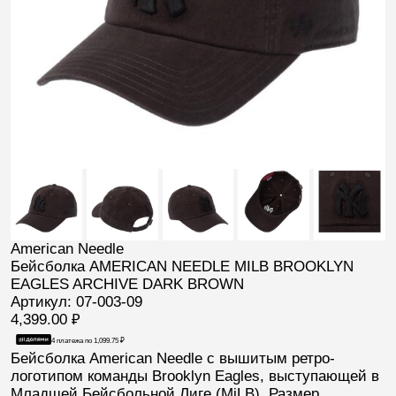
American Needle
Бейсболка AMERICAN NEEDLE MILB BROOKLYN
EAGLES ARCHIVE DARK BROWN
Артикул: 07-003-09
4,399.00
₽
4 платежа по
1,099.75
₽
Бейсболка
American Needle
с вышитым ретро-
логотипом команды
Brooklyn Eagles
, выступающей в
Младшей Бейсбольной Лиге (
MiLB
). Размер