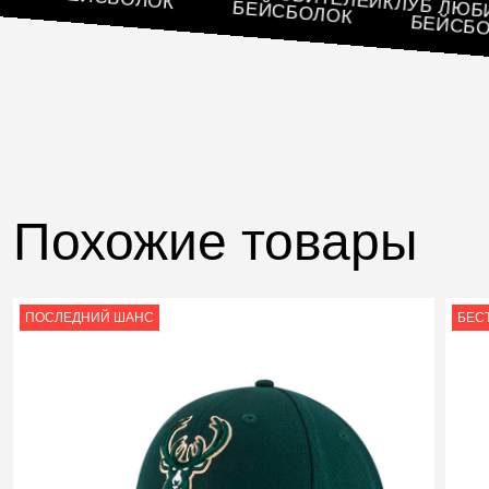
БЕЙСБОЛОК
КЛУБ 
БЕЙСБОЛОК
БЕЙ
Похожие товары
ПОСЛЕДНИЙ ШАНС
БЕС