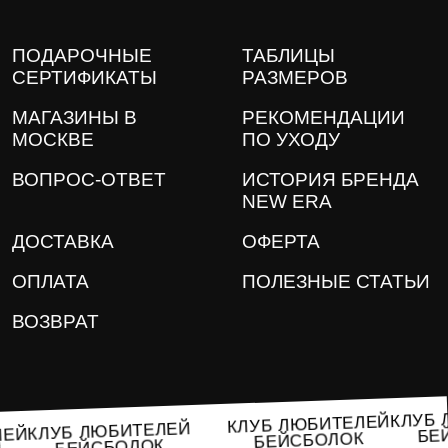
ПОДАРОЧНЫЕ
ТАБЛИЦЫ
СЕРТИФИКАТЫ
РАЗМЕРОВ
МАГАЗИНЫ В
РЕКОМЕНДАЦИИ
МОСКВЕ
ПО УХОДУ
ВОПРОС-ОТВЕТ
ИСТОРИЯ БРЕНДА
NEW ERA
ДОСТАВКА
ОФЕРТА
ОПЛАТА
ПОЛЕЗНЫЕ СТАТЬИ
ВОЗВРАТ
КЛУ
КЛУБ ЛЮБИТЕЛЕЙ
КЛУБ ЛЮБИТЕЛЕЙ
Б
ЕЛЕЙ
БЕЙСБОЛОК
БЕЙСБОЛОК