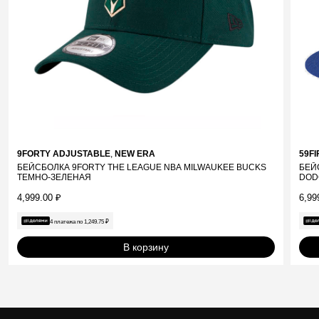
9FORTY ADJUSTABLE
,
NEW ERA
59FI
БЕЙСБОЛКА 9FORTY THE LEAGUE NBA MILWAUKEE BUCKS
БЕЙ
ТЕМНО-ЗЕЛЕНАЯ
DOD
4,999.00
₽
6,99
4 платежа по
1,249.75
₽
В корзину