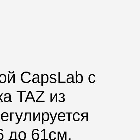
кой
CapsLab
с
жа
TAZ
из
регулируется
6 до 61см.