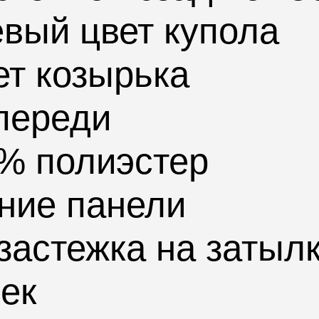
вый цвет купола
ет козырька
переди
0% полиэстер
ние панели
астежка на затылк
ек