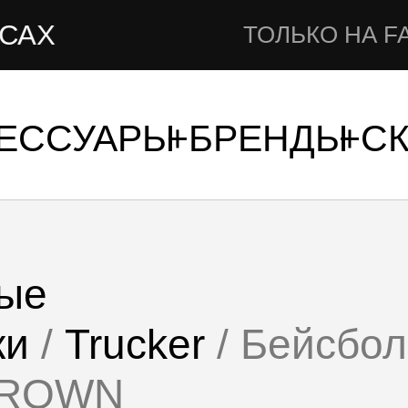
ТОЛЬКО НА FAMSHO
СЕССУАРЫ
БРЕНДЫ
С
ые
ки
/
Trucker
/ Бейсбо
BROWN