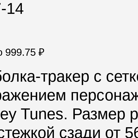
7-14
по
999.75
₽
олка-тракер с сет
ражением персона
ey Tunes
. Размер 
стежкой сзади от 5