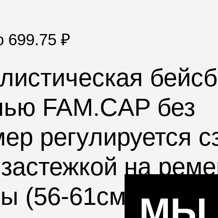
по
699.75
₽
листическая бейсб
лью FAM.CAP без
ер регулируется с
застежкой на реме
вы (56-61см)
МЫ