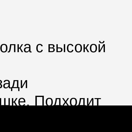
олка с высокой
зади
шке. Подходит