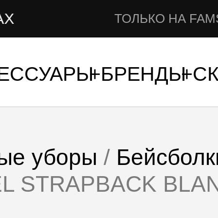
ТОЛЬКО НА FAMSHOP.RU
СЕССУАРЫ
БРЕНДЫ
С
ые уборы
/
Бейсболк
EL STRAPBACK BLA