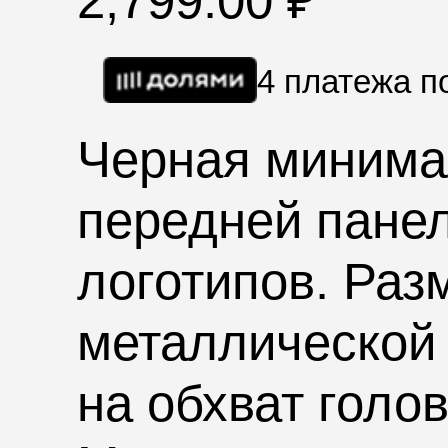
2,799.00
₽
4 платежа 
Черная минима
передней пане
логотипов.
Разм
металлической 
на обхват голо