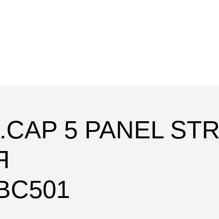
M.CAP 5 PANEL S
Я
CBC501