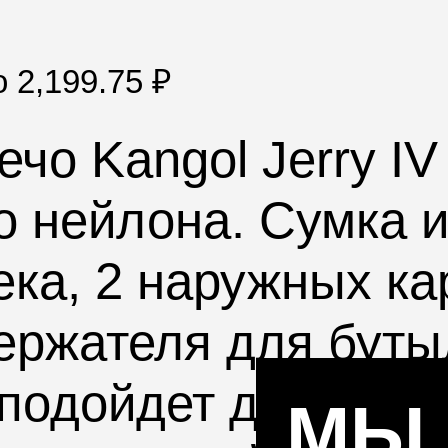
по
2,199.75
₽
ечо
Kangol
Jerry IV
го нейлона. Сумка 
ека, 2 наружных к
ержателя для буты
подойдет для повс
МЫ