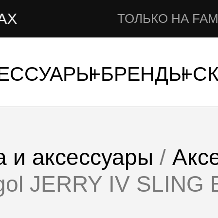
ТОЛЬКО НА FAMSHOP.R
СЕССУАРЫ
БРЕНДЫ
С
 и аксессуары
/
Акс
ngol JERRY IV SLING