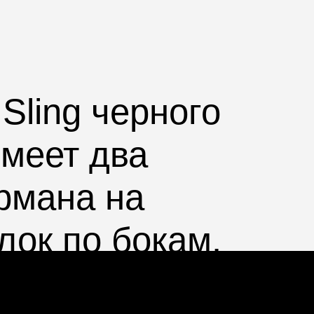
 Sling черного
имеет два
армана на
лок по бокам.
едневного