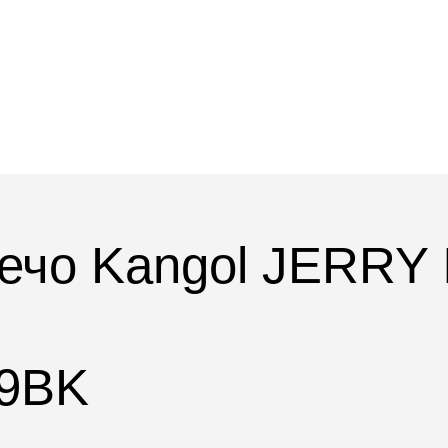
лечо Kangol JERRY
39BK