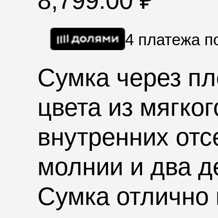
8,799.00
₽
4 платежа 
Сумка через пл
цвета из мягко
внутренних отс
молнии и два д
Сумка отлично 