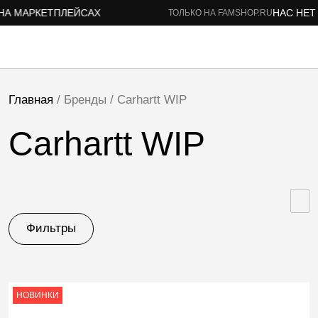
НА МАРКЕТПЛЕЙСАХ
НАС НЕТ 
ТОЛЬКО НА FAMSHOP.RU
Главная
/ Бренды / Carhartt WIP
Carhartt WIP
Фильтры
НОВИНКИ