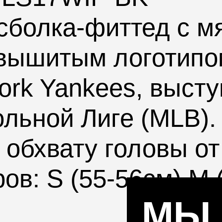
сболка-фиттед с м
вышитым логотипо
ork Yankees
, выст
льной Лиге (
MLB
)
 обхвату головы от
ов: S (55-56см) M (
МЫ