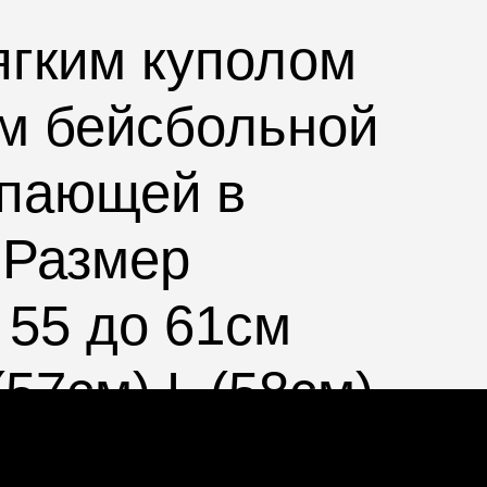
ягким куполом
м бейсбольной
упающей в
. Размер
 55 до 61см
57см) L (58см)