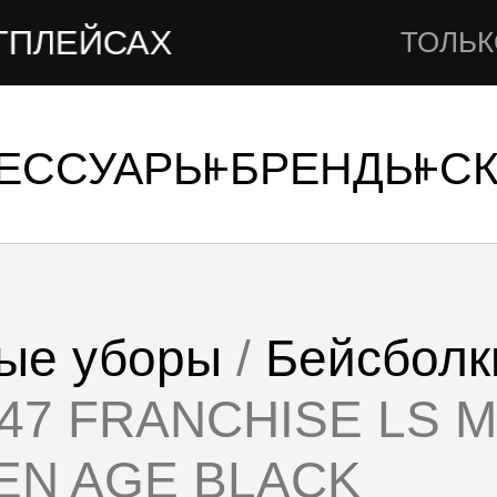
АХ
ТОЛЬКО НА FA
СЕССУАРЫ
БРЕНДЫ
С
ые уборы
/
Бейсболк
 ’47 FRANCHISE LS
EN AGE BLACK