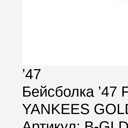
’47
Бейсболка ’4
YANKEES GOL
Артикул: B-GL