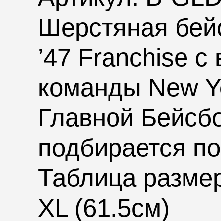
Шерстяная бей
’47 Franchise
с 
команды
New Y
Главной Бейсбо
подбирается по
Таблица размер
XL (61.5см)