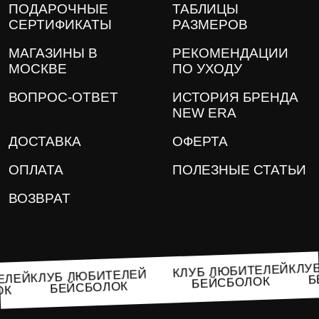
ПОДАРОЧНЫЕ
ТАБЛИЦЫ
СЕРТИФИКАТЫ
РАЗМЕРОВ
МАГАЗИНЫ В
РЕКОМЕНДАЦИИ
МОСКВЕ
ПО УХОДУ
ВОПРОС-ОТВЕТ
ИСТОРИЯ БРЕНДА
NEW ERA
ДОСТАВКА
ОФЕРТА
ОПЛАТА
ПОЛЕЗНЫЕ СТАТЬИ
ВОЗВРАТ
КЛ
КЛУБ ЛЮБИТЕЛЕЙ
КЛУБ ЛЮБИТЕЛЕЙ
ИТЕЛЕЙ
БЕЙСБОЛОК
БЕЙСБОЛОК
ЛОК