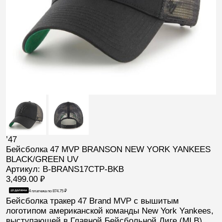
’47
Бейсболка 47 MVP BRANSON NEW YORK YANKEES
BLACK/GREEN UV
Артикул: B-BRANS17CTP-BKB
3,499.00
₽
4 платежа по
874.75
₽
Бейсболка тракер
47 Brand
MVP
с вышитым
логотипом американской команды
New York Yankees
,
выступающей в Главной Бейсбольной Лиге (
MLB
).