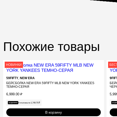
Похожие товары
НОВИНКИ
БЕС
59FIFTY
,
NEW ERA
9FI
БЕЙСБОЛКА NEW ERA 59FIFTY MLB NEW YORK YANKEES
БЕЙ
ТЕМНО-СЕРАЯ
ЧЕР
6,999.00
₽
5,99
4 платежа по
1,749.75
₽
В корзину