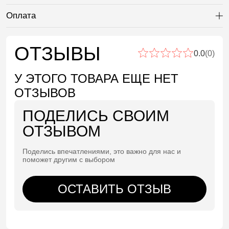
Оплата
Ра
ОТЗЫВЫ
0.0
(0)
У ЭТОГО ТОВАРА ЕЩЕ НЕТ
ОТЗЫВОВ
ПОДЕЛИСЬ СВОИМ
ОТЗЫВОМ
Поделись впечатлениями, это важно для нас и
поможет другим с выбором
ОСТАВИТЬ ОТЗЫВ