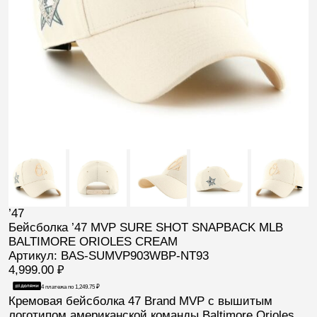
’47
Бейсболка ’47 MVP SURE SHOT SNAPBACK MLB
BALTIMORE ORIOLES CREAM
Артикул: BAS-SUMVP903WBP-NT93
4,999.00
₽
4 платежа по
1,249.75
₽
Кремовая бейсболка
47 Brand
MVP
с вышитым
логотипом американской команды
Baltimore Orioles
,