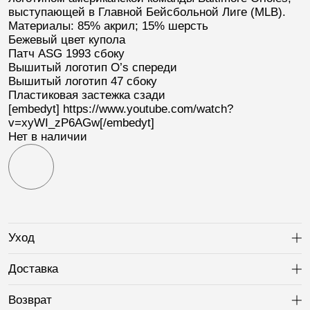
выступающей в Главной Бейсбольной Лиге (
MLB
).
Материалы: 85% акрил; 15% шерсть
Бежевый цвет купола
Патч
ASG 1993
сбоку
Вышитый логотип
O’s
спереди
Вышитый логотип
47
сбоку
Пластиковая застежка сзади
[embedyt] https://www.youtube.com/watch?
v=xyWI_zP6AGw[/embedyt]
Нет в наличии
Уход
Ра
Доставка
Ра
Возврат
Ра