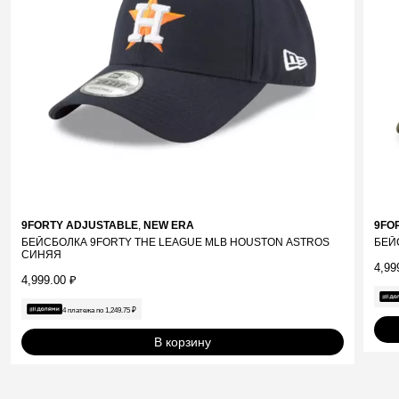
9FORTY ADJUSTABLE
,
NEW ERA
9FO
БЕЙСБОЛКА 9FORTY THE LEAGUE MLB HOUSTON ASTROS
БЕЙ
СИНЯЯ
4,99
4,999.00
₽
4 платежа по
1,249.75
₽
В корзину