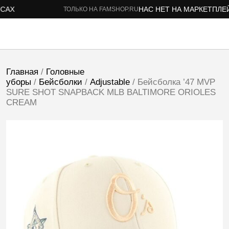
Х
НАС НЕТ НА МАРКЕТПЛЕЙС
ТОЛЬКО НА FAMSHOP.RU
Главная
/
Головные
уборы
/
Бейсболки
/
Adjustable
/ Бейсболка ’47 MVP
SURE SHOT SNAPBACK MLB BALTIMORE ORIOLES
CREAM