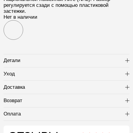
регулируется сзади с помощью пластиковой
застежки.
Нет в наличии
Детали
Ра
Уход
Ра
Доставка
Ра
Возврат
Ра
Оплата
Ра