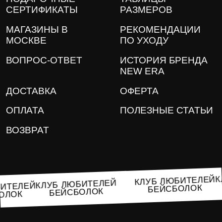
СЕРТИФИКАТЫ
РАЗМЕРОВ
МАГАЗИНЫ В
РЕКОМЕНДАЦИИ
МОСКВЕ
ПО УХОДУ
ВОПРОС-ОТВЕТ
ИСТОРИЯ БРЕНДА
NEW ERA
ДОСТАВКА
ОФЕРТА
ОПЛАТА
ПОЛЕЗНЫЕ СТАТЬИ
ВОЗВРАТ
КЛУБ ЛЮБИТЕЛЕ
КЛУБ ЛЮБИТЕЛЕЙ
ЮБИТЕЛЕЙ
БЕЙСБОЛОК
БЕЙСБОЛОК
СБОЛОК