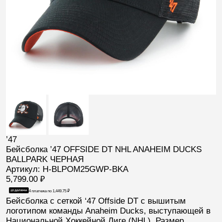
’47
Бейсболка ’47 OFFSIDE DT NHL ANAHEIM DUCKS
BALLPARK ЧЕРНАЯ
Артикул: H-BLPOM25GWP-BKA
5,799.00
₽
4 платежа по
1,449.75
₽
Бейсболка с сеткой ‘
47
Offside DT
с вышитым
логотипом команды
Anaheim Ducks
, выступающей в
Национальной Хоккейной Лиге (
NHL
). Размер