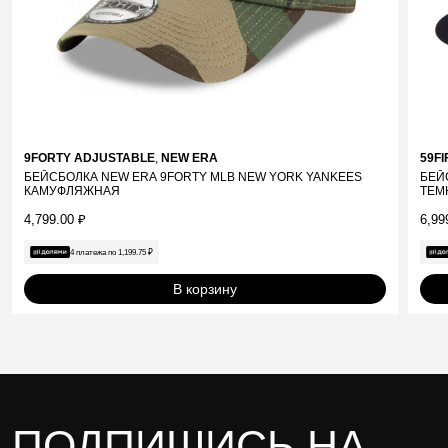
9FORTY ADJUSTABLE
,
NEW ERA
59FI
БЕЙСБОЛКА NEW ERA 9FORTY MLB NEW YORK YANKEES
БЕЙ
КАМУФЛЯЖНАЯ
ТЕМ
4,799.00
₽
6,99
4 платежа по
1,199.75
₽
В корзину
ПОДПИШИСЬ НА