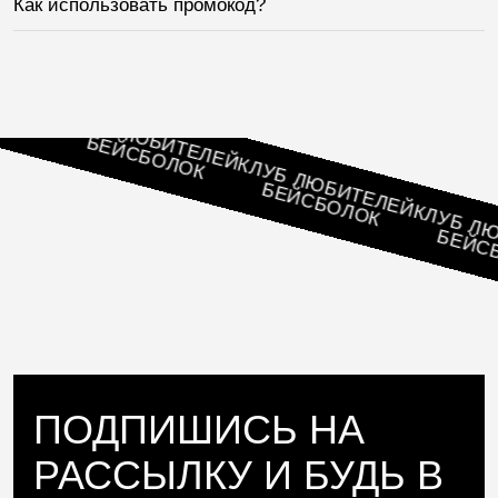
Как использовать промокод?
ЛЕЙ
КЛУБ ЛЮБИТЕЛЕЙ
БЕЙСБОЛОК
КЛУБ ЛЮБИТЕЛЕЙ
БЕЙСБОЛОК
КЛУБ ЛЮБИ
БЕЙСБОЛ
ПОДПИШИСЬ НА
РАССЫЛКУ И БУДЬ В