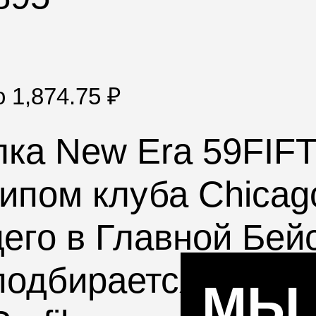
по
1,874.75
₽
лка
New Era 59FIFT
ипом клуба
Chicag
го в Главной Бей
 подбирается по об
МЫ