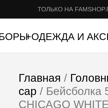
НАС Н
ТОЛЬКО НА FAMSHOP.RU
УБОРЫ
ОДЕЖДА И АК
Главная
/
Головн
cap
/ Бейсболка
CHICAGO WHIT