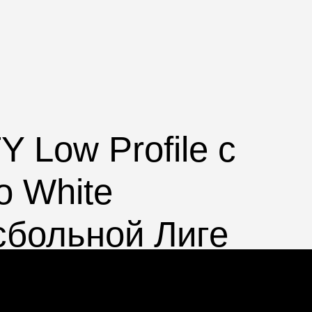
Y Low Profile
с
o White
сбольной Лиге
хвату головы