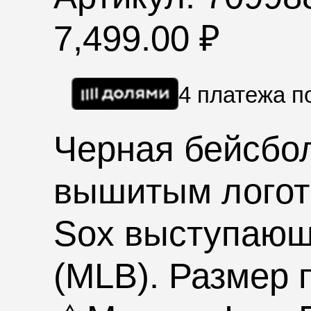
7,499.00
₽
4 платежа 
Черная бейсбо
вышитым логот
Sox
выступающе
(
MLB
). Размер