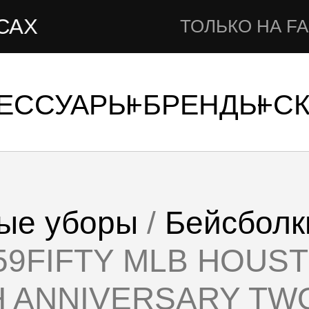
НА
ТОЛЬКО НА FAMSHOP.RU
СЕССУАРЫ
БРЕНДЫ
С
ые уборы
/
Бейсболк
 59FIFTY MLB HOU
H ANNIVERSARY TWO