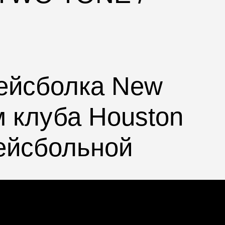
бейсболка
New
м клуба
Houston
ейсбольной
оловы