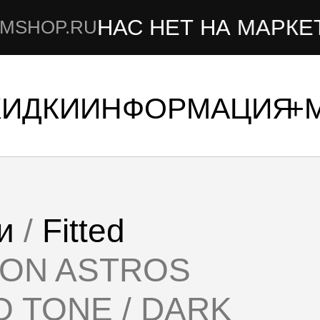
С НЕТ НА МАРКЕТПЛЕЙСАХ
Т
КИДКИ
ИНФОРМАЦИЯ
и
/
Fitted
STON ASTROS
 TONE / DARK