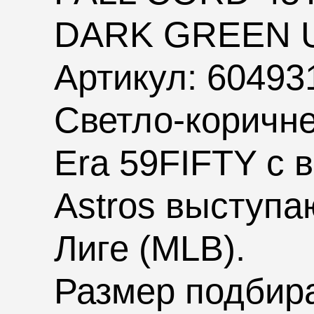
DARK GREEN 
Артикул: 60493
Светло-коричн
Era 59FIFTY
с 
Astros
выступаю
Лиге (
MLB
).
Размер подбира