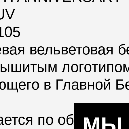
UV
105
евая вельветовая 
вышитым логотипо
щего в Главной Б
ется по обхвату г
МЫ