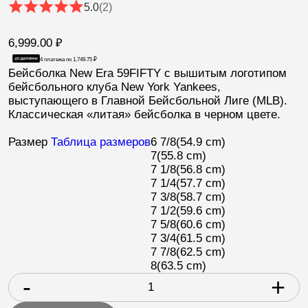
5.0
(2)
6,999.00
₽
4 платежа по
1,749.75
₽
Бейсболка
New Era 59FIFTY
с вышитым логотипом
бейсбольного клуба
New York Yankees
,
выступающего в Главной Бейсбольной Лиге (
MLB
).
Классическая «литая» бейсболка в черном цвете.
Размер
Таблица размеров
6 7/8
(54.9 cm)
7
(55.8 cm)
7 1/8
(56.8 cm)
7 1/4
(57.7 cm)
7 3/8
(58.7 cm)
7 1/2
(59.6 cm)
7 5/8
(60.6 cm)
7 3/4
(61.5 cm)
7 7/8
(62.5 cm)
8
(63.5 cm)
-
+