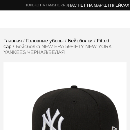
НАС НЕТ НА МАРКЕТПЛЕЙСАХ
ТОЛЬКО НА FAMSHOP.RU
ТОЛ
Главная
/
Головные уборы
/
Бейсболки
/
Fitted
cap
/ Бейсболка NEW ERA 59FIFTY NEW YORK
YANKEES ЧЕРНАЯ/БЕЛАЯ