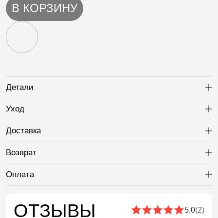
В КОРЗИНУ
Детали
Ра
Уход
Ра
Доставка
Ра
Возврат
Ра
Оплата
Ра
ОТЗЫВЫ
5.0
(2)