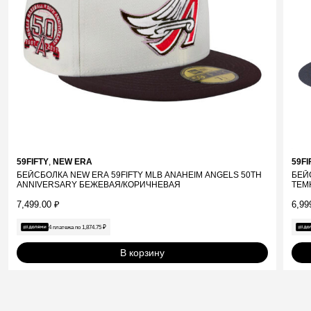
59FIFTY
,
NEW ERA
59FI
БЕЙСБОЛКА NEW ERA 59FIFTY MLB ANAHEIM ANGELS 50TH
БЕЙ
ANNIVERSARY БЕЖЕВАЯ/КОРИЧНЕВАЯ
ТЕМ
7,499.00
₽
6,99
4 платежа по
1,874.75
₽
В корзину