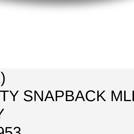
)
IFTY SNAPBACK M
Y
953