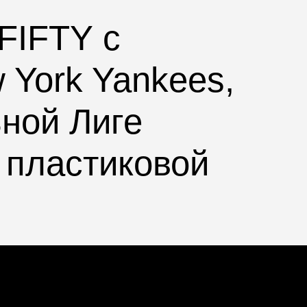
9FIFTY
с
 York Yankees
,
ной Лиге
и пластиковой