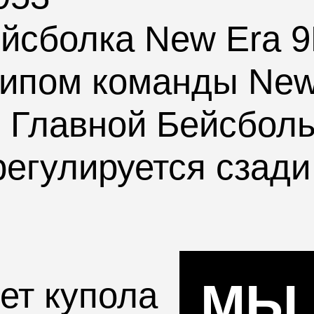
ейсболка New Era 
типом команды
New
 Главной Бейсболь
 регулируется сзад
МЫ
ет купола