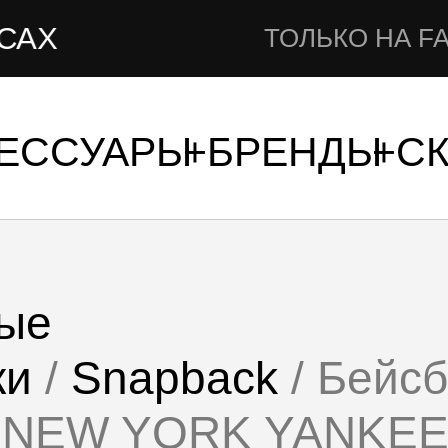
ТОЛЬКО НА FAMSHOP.
СЕССУАРЫ
БРЕНДЫ
С
ые
ки
/
Snapback
/ Бейсб
 NEW YORK YANKEE