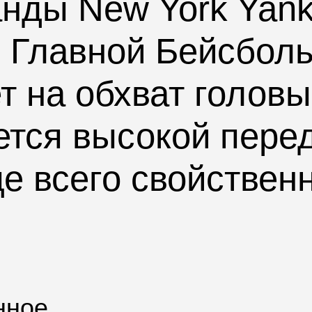
нды New York Yank
 Главной Бейсболь
т на обхват головы
ется высокой пере
ще всего свойствен
нное