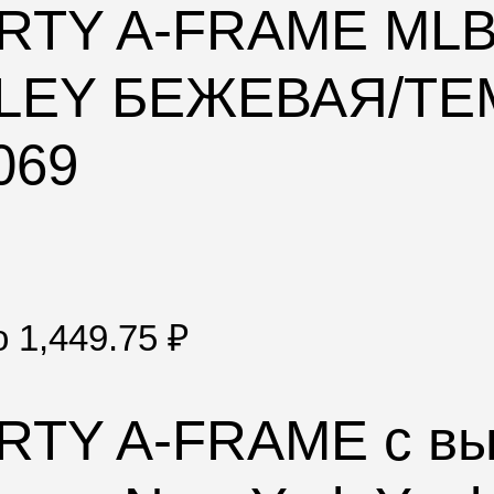
ORTY A-FRAME ML
SLEY БЕЖЕВАЯ/Т
069
по
1,449.75
₽
ORTY A-FRAME с в