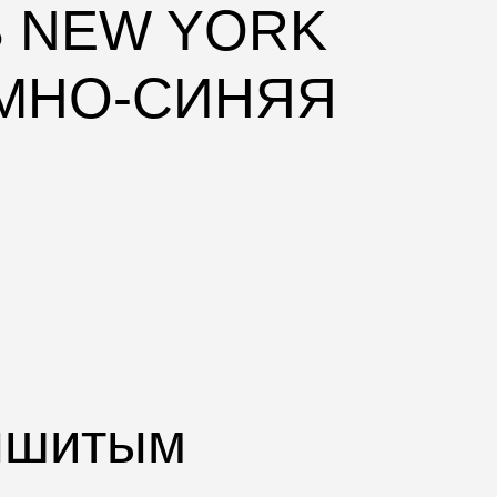
B NEW YORK
ЕМНО-СИНЯЯ
ышитым