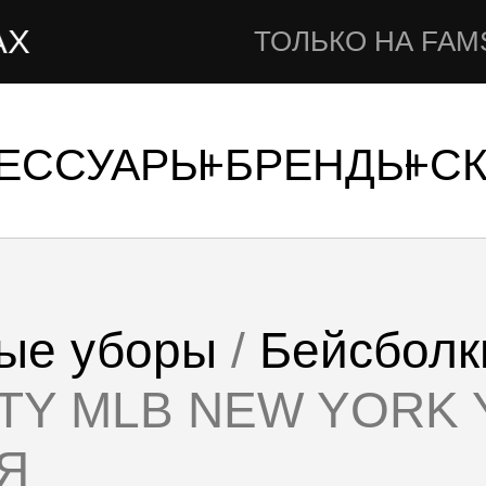
Н
ТОЛЬКО НА FAMSHOP.RU
СЕССУАРЫ
БРЕНДЫ
С
ые уборы
/
Бейсболк
RTY MLB NEW YORK
Я