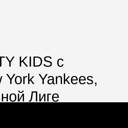
TY KIDS с
York Yankees,
ной Лиге
ерах: Child (52-