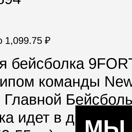
по
1,099.75
₽
ая бейсболка 9FOR
ипом команды New 
 Главной Бейсболь
а идет в двух разм
МЫ