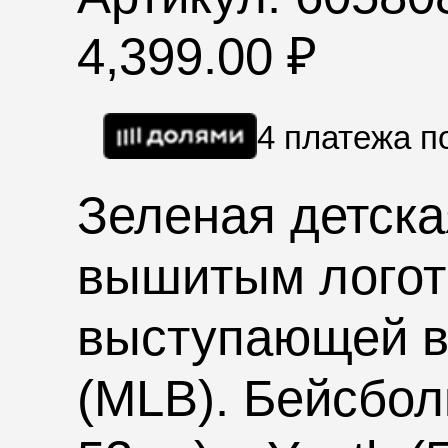
4,399.00
₽
4 платежа 
Зеленая детск
вышитым логот
выступающей в
(MLB). Бейсболк