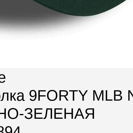
e
болка 9FORTY MLB
НО-ЗЕЛЕНАЯ
894