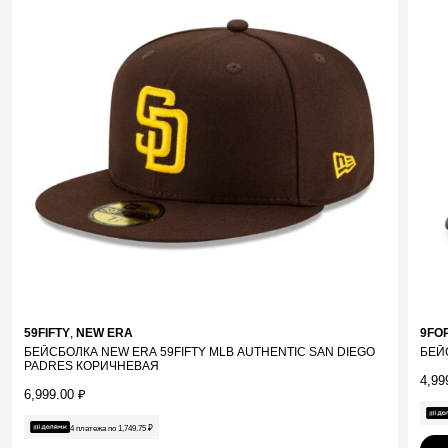
59FIFTY
,
NEW ERA
9FO
БЕЙСБОЛКА NEW ERA 59FIFTY MLB AUTHENTIC SAN DIEGO
БЕЙ
PADRES КОРИЧНЕВАЯ
4,99
6,999.00
₽
4 платежа по
1,749.75
₽