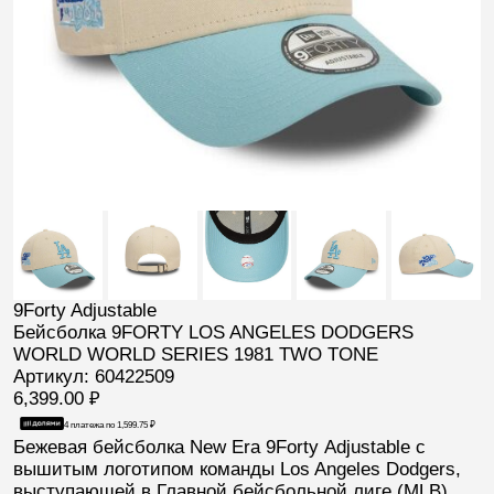
9Forty Adjustable
Бейсболка 9FORTY LOS ANGELES DODGERS
WORLD WORLD SERIES 1981 TWO TONE
Артикул: 60422509
6,399.00
₽
4 платежа по
1,599.75
₽
Бежевая
бейсболка
New Era 9Forty
Adjustable с
вышитым логотипом команды
Los Angeles Dodgers
,
выступающей в Главной бейсбольной лиге (
MLB
).