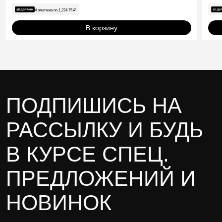
цена
цена:
цена
цена
4 платежа по
1,224.75
₽
составляла
сост
4,899.00 ₽.
3,84
6,499.00 ₽.
5,49
В корзину
ПОДПИШИСЬ НА
РАССЫЛКУ И БУДЬ
В КУРСЕ СПЕЦ.
ПРЕДЛОЖЕНИЙ И
НОВИНОК