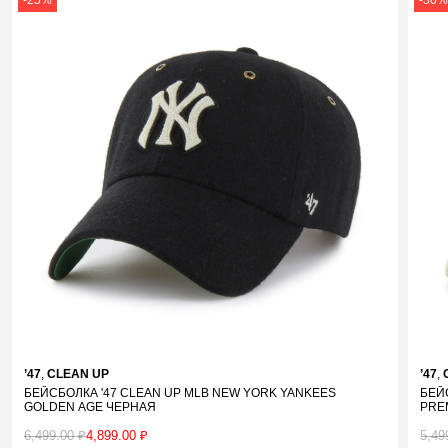
-25%
-30
’47
,
CLEAN UP
’47
,
БЕЙСБОЛКА '47 CLEAN UP MLB NEW YORK YANKEES
БЕЙ
GOLDEN AGE ЧЕРНАЯ
PRE
6,499.00
₽
4,899.00
₽
5,49
Первоначальная
Текущая
Пер
Тек