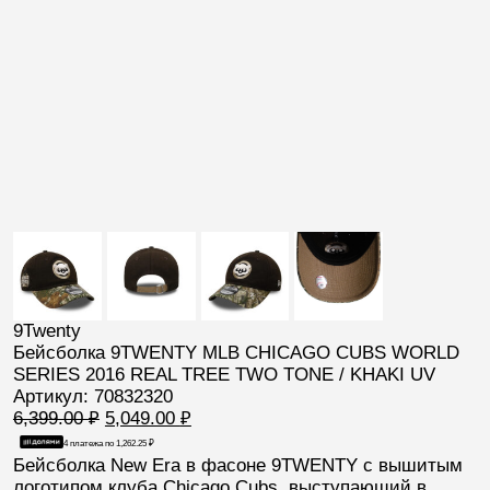
9Twenty
Бейсболка 9TWENTY MLB CHICAGO CUBS WORLD
SERIES 2016 REAL TREE TWO TONE / KHAKI UV
Артикул: 70832320
Первоначальная
Текущая
6,399.00
₽
5,049.00
₽
цена
цена:
4 платежа по
1,262.25
₽
составляла
5,049.00 ₽.
Бейсболка New Era
в фасоне
9TWENTY
с вышитым
6,399.00 ₽.
логотипом клуба
Chicago Cubs
, выступающий в