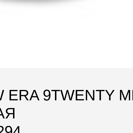
W ERA 9TWENTY 
АЯ
294