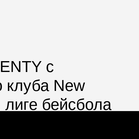
ENTY
с
о клуба
New
й лиге бейсбола
ейсболки,