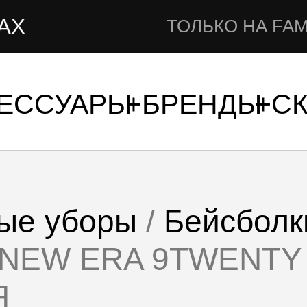
ТОЛЬКО НА FAMSHOP.
СЕССУАРЫ
БРЕНДЫ
С
ые уборы
/
Бейсболк
а NEW ERA 9TWENT
Я