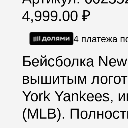
4,999.00
₽
4 платежа 
Бейсболка New
вышитым логот
York Yankees
, 
(
MLB
). Полнос