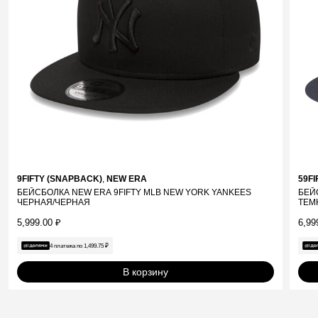
9FIFTY (SNAPBACK)
,
NEW ERA
59FI
БЕЙСБОЛКА NEW ERA 9FIFTY MLB NEW YORK YANKEES
БЕЙ
ЧЕРНАЯ/ЧЕРНАЯ
ТЕМ
5,999.00
₽
6,99
4 платежа по
1,499.75
₽
В корзину