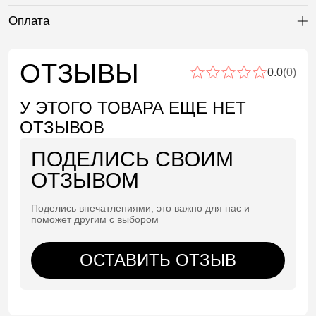
Оплата
Ра
ОТЗЫВЫ
0.0
(0)
У ЭТОГО ТОВАРА ЕЩЕ НЕТ
ОТЗЫВОВ
ПОДЕЛИСЬ СВОИМ
ОТЗЫВОМ
Поделись впечатлениями, это важно для нас и
поможет другим с выбором
ОСТАВИТЬ ОТЗЫВ