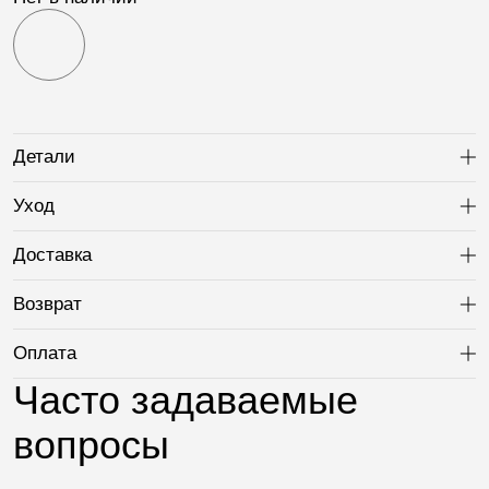
Детали
Ра
Уход
Ра
Доставка
Ра
Возврат
Ра
Оплата
Ра
Часто задаваемые
вопросы