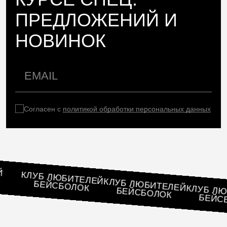
ПРЕДЛОЖЕНИЙ И
НОВИНОК
Согласен с
политикой обработки персональных данных
ЕЛЕЙ
КЛУБ ЛЮБИТЕЛЕЙ
К
КЛУБ ЛЮБИТЕЛЕЙ
БЕЙСБОЛОК
КЛУБ
БЕЙСБОЛОК
БЕ