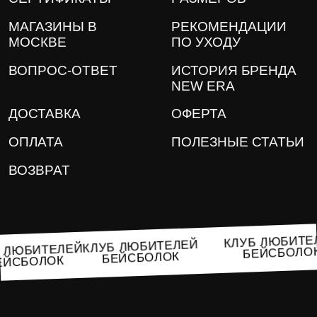
МАГАЗИНЫ В
РЕКОМЕНДАЦИИ
МОСКВЕ
ПО УХОДУ
ВОПРОС-ОТВЕТ
ИСТОРИЯ БРЕНДА
NEW ERA
ДОСТАВКА
ОФЕРТА
ОПЛАТА
ПОЛЕЗНЫЕ СТАТЬИ
ВОЗВРАТ
КЛУБ ЛЮБИТ
КЛУБ ЛЮБИТЕЛЕЙ
УБ ЛЮБИТЕЛЕЙ
БЕЙСБОЛ
БЕЙСБОЛОК
БЕЙСБОЛОК