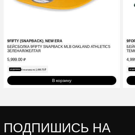
9FIFTY (SNAPBACK)
,
NEW ERA
9FO
БЕЙСБОЛКА 9FIFTY SNAPBACK MLB OAKLAND ATHLETICS
БЕЙ
ЗЕЛЕНАЯ/ЖЕЛТАЯ
ТЕМ
5,999.00
₽
4,99
4 платежа по
1,499.75
₽
В корзину
ПОДПИШИСЬ НА