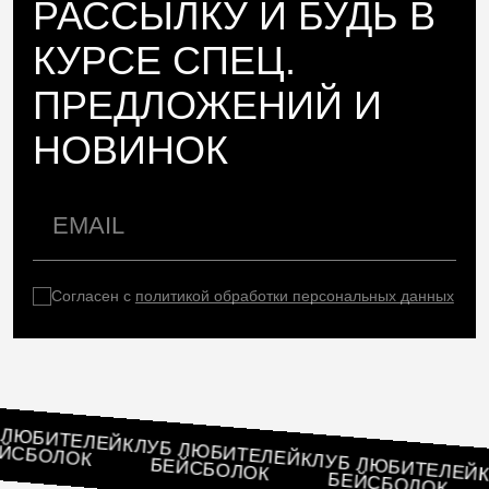
РАССЫЛКУ И БУДЬ В
КУРСЕ СПЕЦ.
ПРЕДЛОЖЕНИЙ И
НОВИНОК
Согласен с
политикой обработки персональных данных
ЛУБ ЛЮБИТЕЛЕЙ
КЛУБ ЛЮБИТЕЛЕЙ
БЕЙСБОЛОК
КЛУБ ЛЮБИТЕ
БЕЙСБОЛОК
БЕЙСБОЛОК