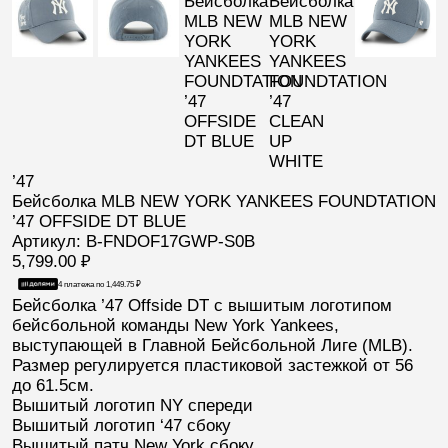
’47
Бейсболка MLB NEW YORK YANKEES FOUNDTATION
’47 OFFSIDE DT BLUE
Артикул: B-FNDOF17GWP-S0B
5,799.00
₽
4 платежа по
1,449.75
₽
Бейсболка
’47 Offside DT
с вышитым логотипом
бейсбольной команды
New York Yankees
,
выступающей в Главной Бейсбольной Лиге (
MLB
).
Размер регулируется пластиковой застежкой от 56
до 61.5см.
Вышитый логотип
NY
спереди
Вышитый логотип ‘
47
сбоку
Вышитый патч
New York
сбоку