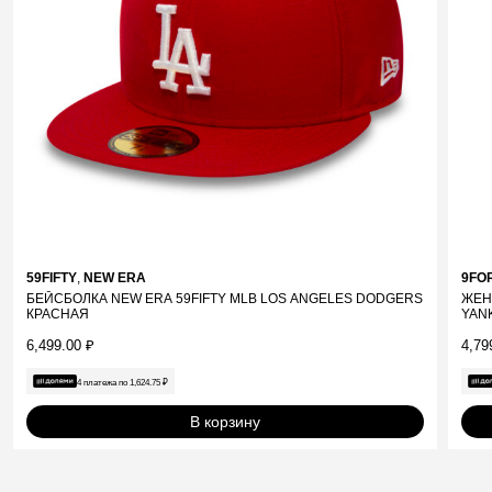
59FIFTY
,
NEW ERA
9FO
БЕЙСБОЛКА NEW ERA 59FIFTY MLB LOS ANGELES DODGERS
ЖЕН
КРАСНАЯ
YAN
6,499.00
₽
4,79
4 платежа по
1,624.75
₽
В корзину