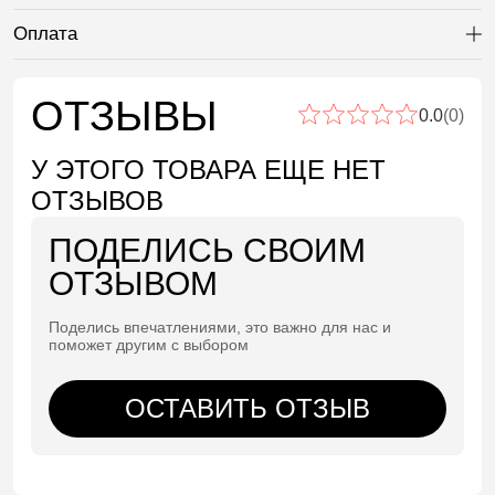
Оплата
Ра
ОТЗЫВЫ
0.0
(0)
У ЭТОГО ТОВАРА ЕЩЕ НЕТ
ОТЗЫВОВ
ПОДЕЛИСЬ СВОИМ
ОТЗЫВОМ
Поделись впечатлениями, это важно для нас и
поможет другим с выбором
ОСТАВИТЬ ОТЗЫВ