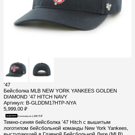
’47
Бейсболка MLB NEW YORK YANKEES GOLDEN
DIAMOND ’47 HITCH NAVY
Артикул: B-GLDDM17HTP-NYA
5,999.00
₽
4 платежа по
1,499.75
₽
Темно-синяя бейсболка
’47 Hitch
с вышитым
логотипом бейсбольной команды
New York Yankees
,
выступающей в Главной Бейсбольной Лиге (
MLB
).