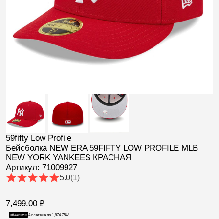
59fifty Low Profile
Бейсболка NEW ERA 59FIFTY LOW PROFILE MLB
NEW YORK YANKEES КРАСНАЯ
Артикул: 71009927
5.0
(1)
7,499.00
₽
4 платежа по
1,874.75
₽