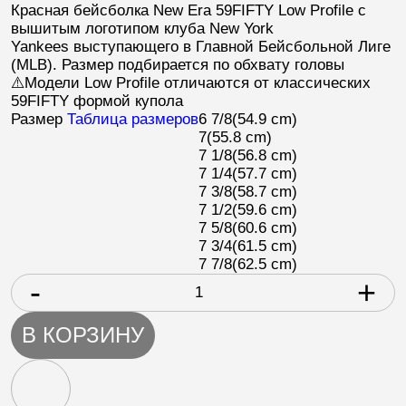
Красная бейсболка
New Era 59FIFTY Low Profile
с
вышитым логотипом клуба
New York
Yankees
выступающего в Главной Бейсбольной Лиге
(
MLB
). Размер подбирается по обхвату головы
⚠️Модели Low Profile отличаются от классических
59FIFTY формой купола
Размер
Таблица размеров
6 7/8
(54.9 cm)
7
(55.8 cm)
7 1/8
(56.8 cm)
7 1/4
(57.7 cm)
7 3/8
(58.7 cm)
7 1/2
(59.6 cm)
7 5/8
(60.6 cm)
7 3/4
(61.5 cm)
7 7/8
(62.5 cm)
-
+
В КОРЗИНУ