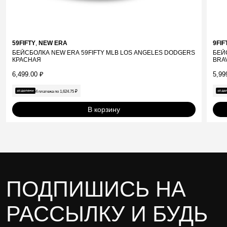
59FIFTY
,
NEW ERA
9FI
БЕЙСБОЛКА NEW ERA 59FIFTY MLB LOS ANGELES DODGERS
БЕЙ
КРАСНАЯ
BRA
6,499.00
₽
5,99
4 платежа по
1,624.75
₽
В корзину
ПОДПИШИСЬ НА
РАССЫЛКУ И БУДЬ