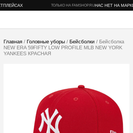
ПЛЕЙСАХ
НАС НЕТ НА МАРКЕТ
ТОЛЬКО НА FAMSHOP.RU
Главная
/
Головные уборы
/
Бейсболки
/ Бейсболка
NEW ERA 59FIFTY LOW PROFILE MLB NEW YORK
YANKEES КРАСНАЯ