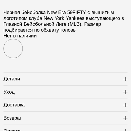
Черная бейсболка
New Era 59FIFTY
с вышитым
логотипом клуба
New York Yankees
выступающего в
Главной Бейсбольной Лиге (
MLB
). Размер
подбирается по обхвату головы
Нет в наличии
Детали
Ра
Уход
Ра
Доставка
Ра
Возврат
Ра