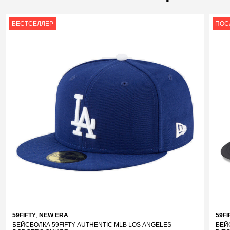
БЕСТСЕЛЛЕР
ПОС
59FI
59FIFTY
,
NEW ERA
БЕЙ
БЕЙСБОЛКА 59FIFTY AUTHENTIC MLB LOS ANGELES