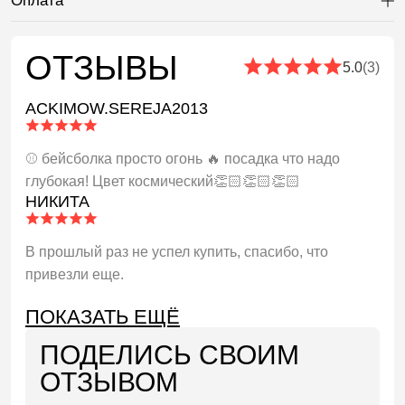
Оплата
Ра
ОТЗЫВЫ
5.0
(3)
ACKIMOW.SEREJA2013
⚾️ бейсболка просто огонь 🔥 посадка что надо
глубокая! Цвет космический👏🏻👏🏻👏🏻
НИКИТА
В прошлый раз не успел купить, спасибо, что
привезли еще.
ПОКАЗАТЬ ЕЩЁ
ПОДЕЛИСЬ СВОИМ
ОТЗЫВОМ