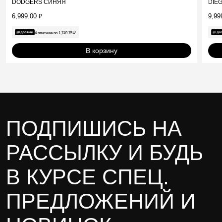
DIE
DODGERS СИНЯЯ
9,99
6,999.00
₽
4 платежа по
1,749.75
₽
В корзину
ПОДПИШИСЬ НА
РАССЫЛКУ И БУДЬ
В КУРСЕ СПЕЦ.
ПРЕДЛОЖЕНИЙ И