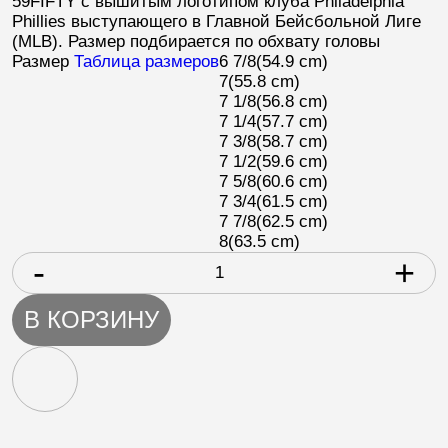
59FIFTY с вышитым логотипом клуба
Philadelphia
Phillies
выступающего в Главной Бейсбольной Лиге
(
MLB
). Размер подбирается по обхвату головы
Размер
Таблица размеров
6 7/8
(54.9 cm)
7
(55.8 cm)
7 1/8
(56.8 cm)
7 1/4
(57.7 cm)
7 3/8
(58.7 cm)
7 1/2
(59.6 cm)
7 5/8
(60.6 cm)
7 3/4
(61.5 cm)
7 7/8
(62.5 cm)
8
(63.5 cm)
-
+
В КОРЗИНУ