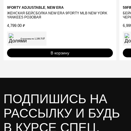
9FORTY ADJUSTABLE
,
NEW ERA
59FI
ЖЕНСКАЯ БЕЙСБОЛКА NEW ERA 9FORTY MLB NEW YORK
БЕЙ
YANKEES РОЗОВАЯ
ЧЕР
4,799.00
₽
6,99
4 платежа по
1,199.75
₽
В корзину
ПОДПИШИСЬ НА
РАССЫЛКУ И БУДЬ
В КУРСЕ СПЕЦ.