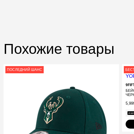
Похожие товары
ПОСЛЕДНИЙ ШАНС
БЕС
9FI
БЕЙ
ЧЕР
5,99