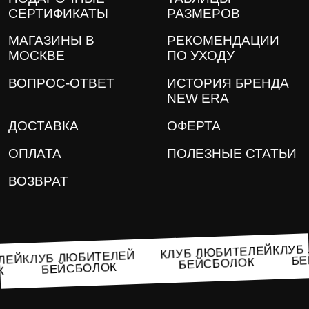
СЕРТИФИКАТЫ
РАЗМЕРОВ
МАГАЗИНЫ В
РЕКОМЕНДАЦИИ
МОСКВЕ
ПО УХОДУ
ВОПРОС-ОТВЕТ
ИСТОРИЯ БРЕНДА
NEW ERA
ДОСТАВКА
ОФЕРТА
ОПЛАТА
ПОЛЕЗНЫЕ СТАТЬИ
ВОЗВРАТ
КЛУ
КЛУБ ЛЮБИТЕЛЕЙ
КЛУБ ЛЮБИТЕЛЕЙ
ТЕЛЕЙ
БЕЙСБОЛОК
БЕЙСБОЛОК
ОК