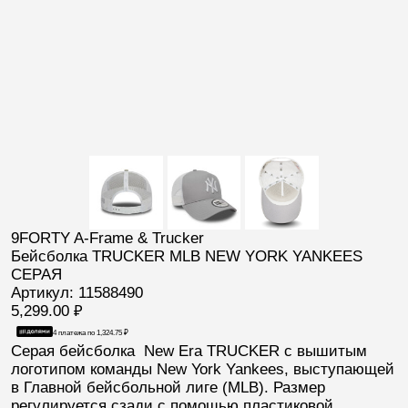
9FORTY A-Frame & Trucker
Бейсболка TRUCKER MLB NEW YORK YANKEES
СЕРАЯ
Артикул: 11588490
5,299.00
₽
4 платежа по
1,324.75
₽
Серая бейсболка
New Era TRUCKER
с вышитым
логотипом команды
New York Yankees
, выступающей
в Главной бейсбольной лиге (
MLB
). Размер
регулируется сзади с помощью пластиковой