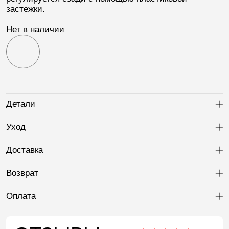
застежки.
Нет в наличии
Детали
Ра
Уход
Ра
Доставка
Ра
Возврат
Ра
Оплата
Ра