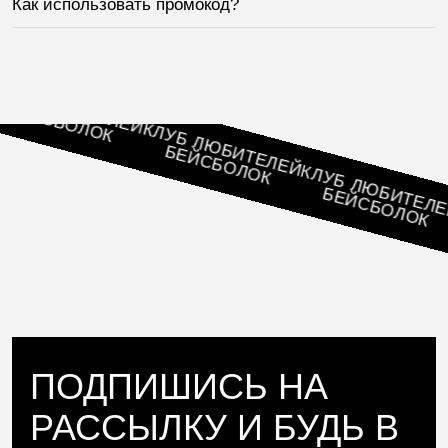
Как использовать промокод?
 ЛЮБИТЕЛЕЙ
ЙСБОЛОК
КЛУБ ЛЮБИТЕЛЕЙ
БЕЙСБОЛОК
КЛУБ ЛЮБИТЕЛЕЙ
БЕЙСБОЛОК
К
ПОДПИШИСЬ НА
РАССЫЛКУ И БУДЬ В