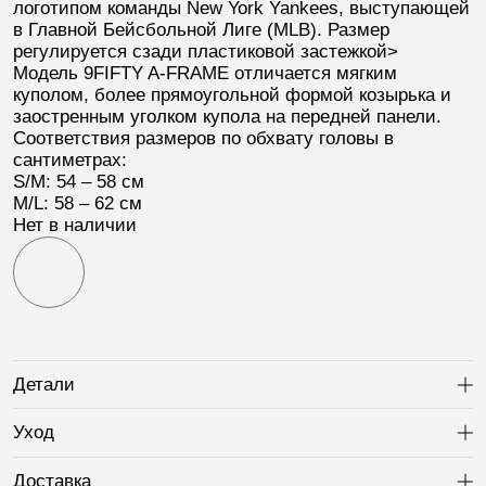
логотипом команды
New York Yankees
, выступающей
в Главной Бейсбольной Лиге (
MLB
). Размер
регулируется сзади пластиковой застежкой>
Модель
9FIFTY A-FRAME
отличается мягким
куполом, более прямоугольной формой козырька и
заостренным уголком купола на передней панели.
Соответствия размеров по обхвату головы в
сантиметрах:
S/M: 54 – 58 см
M/L: 58 – 62 см
Нет в наличии
Детали
Ра
Уход
Ра
Доставка