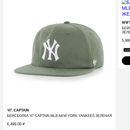
9FI
БЕЙ
ЗЕЛ
5,99
’47
,
CAPTAIN
БЕЙСБОЛКА '47 CAPTAIN MLB NEW YORK YANKEES ЗЕЛЕНАЯ
6,499.00
₽