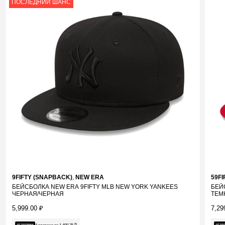
ПОСЛЕДНИЙ ШАНС
9FIFTY (SNAPBACK)
,
NEW ERA
59FI
БЕЙСБОЛКА NEW ERA 9FIFTY MLB NEW YORK YANKEES
БЕЙ
ЧЕРНАЯ/ЧЕРНАЯ
ТЕМ
5,999.00
₽
7,29
4 платежа по
1,499.75
₽