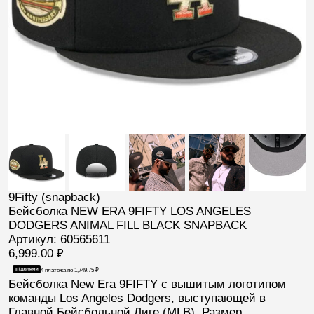
9Fifty (snapback)
Бейсболка NEW ERA 9FIFTY LOS ANGELES
DODGERS ANIMAL FILL BLACK SNAPBACK
Артикул: 60565611
6,999.00
₽
4 платежа по
1,749.75
₽
Бейсболка New Era 9FIFTY с вышитым логотипом
команды
Los Angeles Dodgers
, выступающей в
Главной Бейсбольной Лиге (
MLB
). Размер