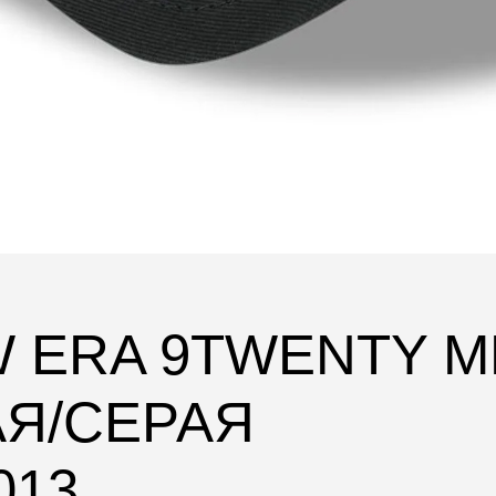
W ERA 9TWENTY M
АЯ/СЕРАЯ
013