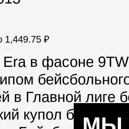
по
1,449.75
₽
 Era
в фасоне
9TW
ипом бейсбольног
й в Главной лиге б
ий купол бейсболк
МЫ