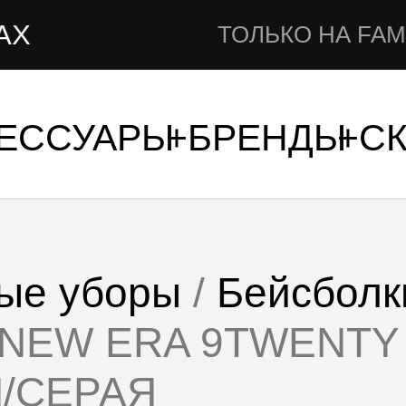
ТОЛЬКО НА FAMSHOP.RU
СЕССУАРЫ
БРЕНДЫ
С
ые уборы
/
Бейсболк
а NEW ERA 9TWENTY
Я/СЕРАЯ