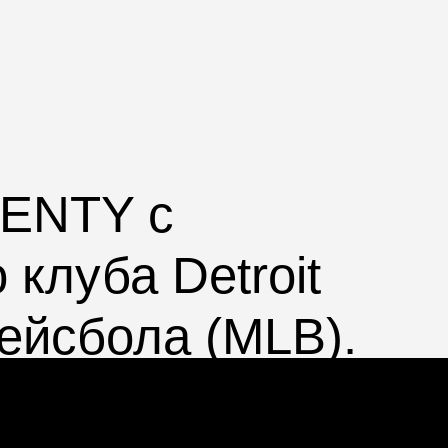
ENTY
с
о клуба
Detroit
ейсбола (
MLB
).
и, включая