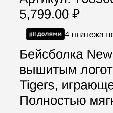
5,799.00
₽
4 платежа 
Бейсболка New
вышитым логот
Tigers
, играюще
Полностью мягк