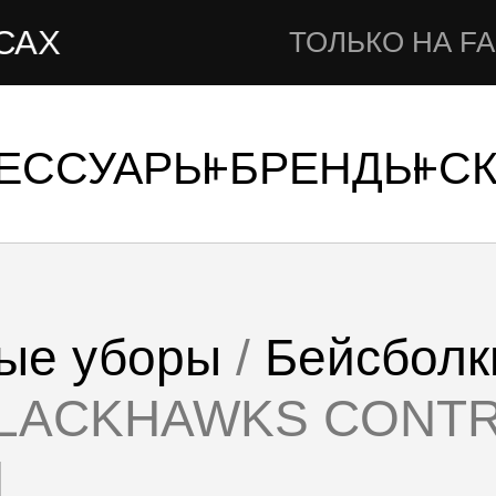
ТОЛЬКО НА FAMSHOP
СЕССУАРЫ
БРЕНДЫ
С
ые уборы
/
Бейсболк
LACKHAWKS CONTRA
Я