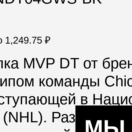
по
1,249.75
₽
ка MVP DT от брен
ипом команды Chi
ыступающей в Наци
 (NHL). Размер рег
МЫ