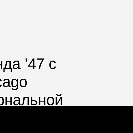
да ’47 с
cago
ональной
улируется