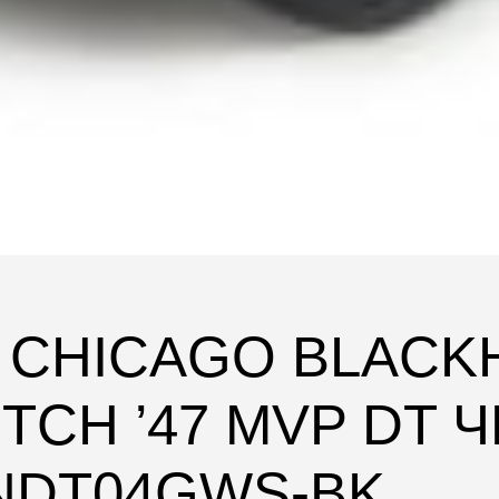
L CHICAGO BLAC
TCH ’47 MVP DT 
ONDT04GWS-BK