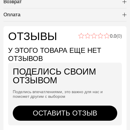
Возврат
Ра
Оплата
Ра
ОТЗЫВЫ
0.0
(0)
У ЭТОГО ТОВАРА ЕЩЕ НЕТ
ОТЗЫВОВ
ПОДЕЛИСЬ СВОИМ
ОТЗЫВОМ
Поделись впечатлениями, это важно для нас и
поможет другим с выбором
ОСТАВИТЬ ОТЗЫВ