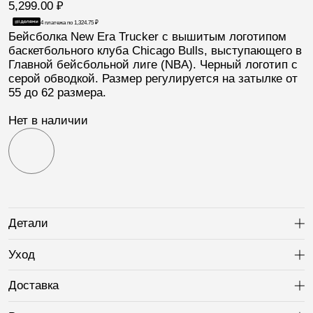
5,299.00
₽
4 платежа по
1,324.75
₽
Бейсболка
New Era Trucker
с вышитым логотипом
баскетбольного клуба
Chicago Bulls
, выступающего в
Главной бейсбольной лиге (
NBA
). Черный логотип с
серой обводкой. Размер регулируется на затылке от
55 до 62 размера.
Нет в наличии
Детали
Ра
Уход
Ра
Доставка
Ра