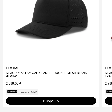
FAM.CAP
FAM
БЕЙСБОЛКА FAM.CAP 5 PANEL TRUCKER MESH BLANK
БЕЙ
ЧЕРНАЯ
КРА
2,999.00
₽
2,79
4 платежа по
749.75
₽
В корзину