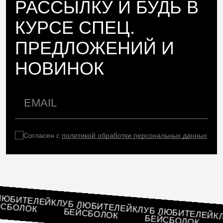
РАССЫЛКУ И БУДЬ В
КУРСЕ СПЕЦ.
ПРЕДЛОЖЕНИЙ И
НОВИНОК
Согласен с
политикой обработки персональных данных
УБ ЛЮБИТЕЛЕЙ
КЛУБ ЛЮБИТЕЛЕЙ
БЕЙСБОЛОК
КЛУБ ЛЮБИТЕЛ
БЕЙСБОЛОК
БЕЙСБОЛОК