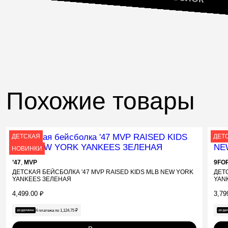
Похожие товары
ДЕТСКАЯ
ДЕТ
НОВИНКИ
’47
,
MVP
9FO
ДЕТСКАЯ БЕЙСБОЛКА '47 MVP RAISED KIDS MLB NEW YORK
ДЕТ
YANKEES ЗЕЛЕНАЯ
YAN
4,499.00
₽
3,79
4 платежа по
1,124.75
₽