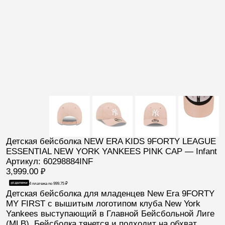
Детская бейсболка NEW ERA KIDS 9FORTY LEAGUE
ESSENTIAL NEW YORK YANKEES PINK CAP — Infant
Артикул: 60298884INF
3,999.00
₽
4 платежа по
999.75
₽
Детская бейсболка
для младенцев New Era 9FORTY
MY FIRST
с вышитым логотипом клуба New York
Yankees выступающий в Главной Бейсбольной Лиге
(
MLB
).
Бейсболка тянется и подходит на обхват