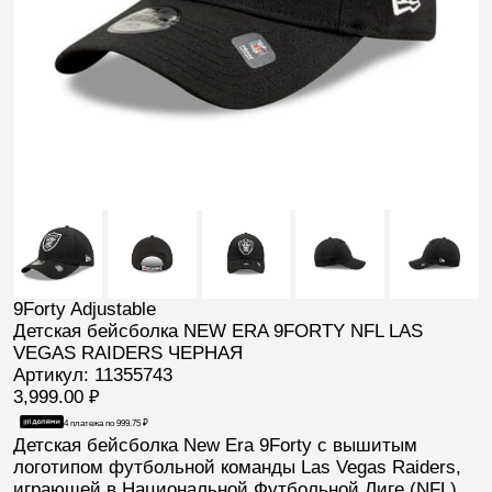
9Forty Adjustable
Детская бейсболка NEW ERA 9FORTY NFL LAS
VEGAS RAIDERS ЧЕРНАЯ
Артикул: 11355743
3,999.00
₽
4 платежа по
999.75
₽
Детская бейсболка New Era 9Forty
с вышитым
логотипом футбольной команды
Las Vegas Raiders
,
играющей в Национальной Футбольной Лиге (
NFL
).