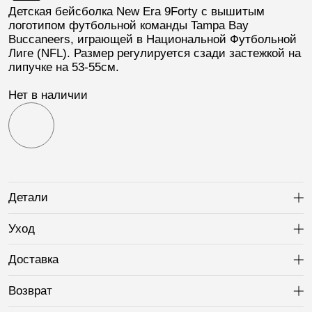
Детская бейсболка New Era 9Forty
с вышитым
логотипом футбольной команды
Tampa Bay
Buccaneers
, играющей в Национальной Футбольной
Лиге (
NFL
). Размер регулируется сзади застежкой на
липучке на 53-55см.
Нет в наличии
Детали
Ра
Уход
Ра
Доставка
Ра
Возврат
Ра