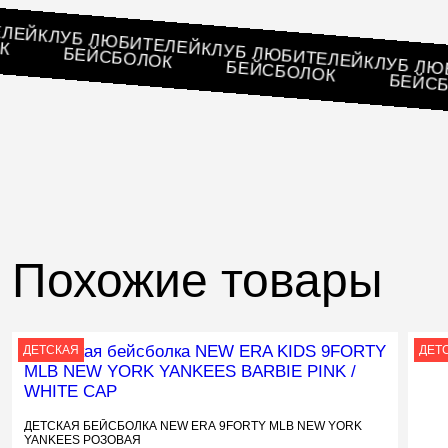
ИТЕЛЕЙ
КЛУБ ЛЮБИТЕЛЕЙ
ОЛОК
КЛУБ ЛЮБИТЕЛЕЙ
БЕЙСБОЛОК
КЛУБ
БЕЙСБОЛОК
БЕ
Похожие товары
ДЕТСКАЯ
ДЕТ
ДЕТСКАЯ БЕЙСБОЛКА NEW ERA 9FORTY MLB NEW YORK
YANKEES РОЗОВАЯ