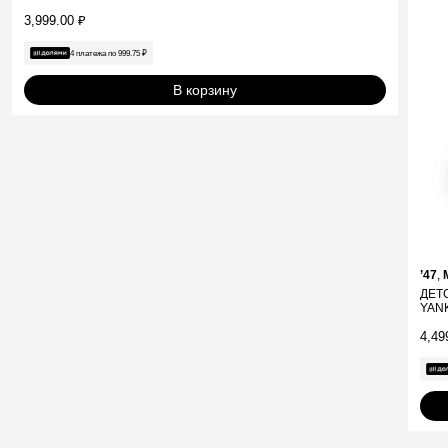
3,999.00
₽
4 платежа по
999.75
₽
В корзину
’47
,
ДЕТ
YAN
4,49