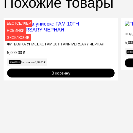
Похожие товары
БЕСТСЕЛЛЕР
НОВИНКИ
ПОД
ЭКСКЛЮЗИВ
FAM.CAP
5,00
ФУТБОЛКА УНИСЕКС FAM 10TH ANNIVERSARY ЧЕРНАЯ
5,999.00
₽
4 платежа по
1,499.75
₽
В корзину