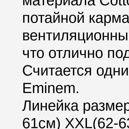
материала Cotto
потайной карма
вентиляционны
что отлично по
Считается одни
Eminem.
Линейка разме
61см)
XXL
(62-6