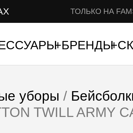
Н
ТОЛЬКО НА FAMSHOP.RU
СЕССУАРЫ
БРЕНДЫ
С
ые уборы
/
Бейсболк
TON TWILL ARMY C