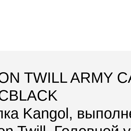
ON TWILL ARMY C
BCBLACK
лка
Kangol
, выполн