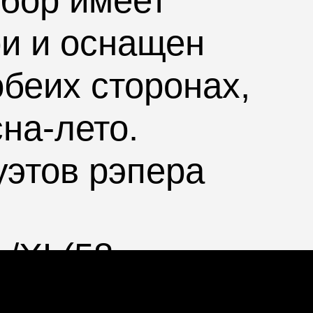
убор имеет
ри и оснащен
беих сторонах,
на-лето.
уэтов рэпера
L/XL
(58-