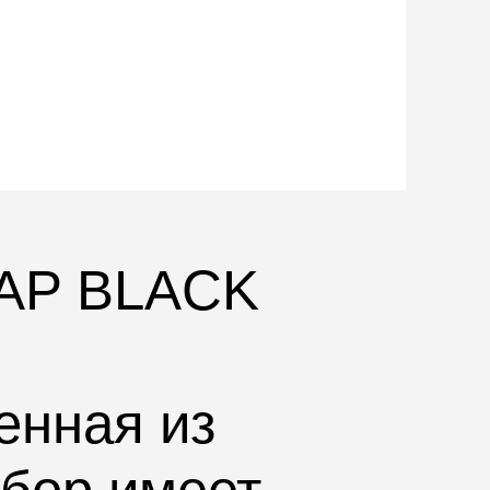
AP BLACK
енная из