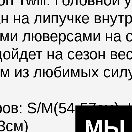
n Twill. Головной 
н на липучке внут
ми люверсами на о
дойдет на сезон вес
м из любимых сил
ров
:
S/M
(54-57см),
МЫ
3см)