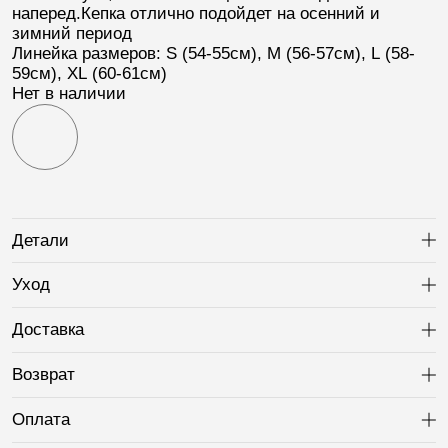
наперед.Кепка отлично подойдет на осенний и
зимний период
Линейка размеров
:
S
(54-55см),
M
(56-57см),
L
(58-
59см),
XL
(60-61см)
Нет в наличии
Детали
Ра
Уход
Ра
Доставка
Ра
Возврат
Ра
Оплата
Ра