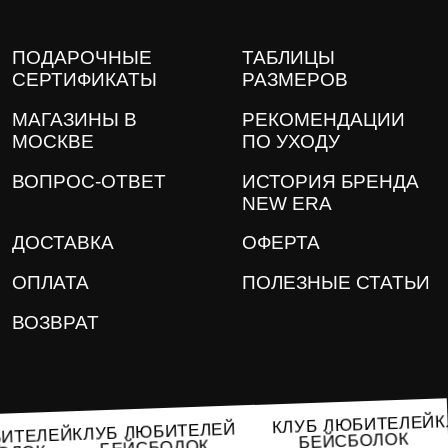
ПОДАРОЧНЫЕ
ТАБЛИЦЫ
СЕРТИФИКАТЫ
РАЗМЕРОВ
МАГАЗИНЫ В
РЕКОМЕНДАЦИИ
МОСКВЕ
ПО УХОДУ
ВОПРОС-ОТВЕТ
ИСТОРИЯ БРЕНДА
NEW ERA
ДОСТАВКА
ОФЕРТА
ОПЛАТА
ПОЛЕЗНЫЕ СТАТЬИ
ВОЗВРАТ
КЛУБ ЛЮБИТЕЛЕ
КЛУБ ЛЮБИТЕЛЕЙ
ЮБИТЕЛЕЙ
БЕЙСБОЛОК
БЕЙСБОЛОК