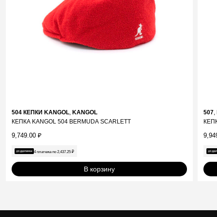
504 КЕПКИ KANGOL
,
KANGOL
507
,
КЕПКА KANGOL 504 BERMUDA SCARLETT
КЕП
9,749.00
₽
9,94
4 платежа по
2,437.25
₽
В корзину