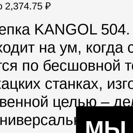
по
2,374.75
₽
кепка
KANGOL 504
.
ходит на ум, когда
тся по бесшовной т
ацких станках, изг
твенной целью – де
универсальный сил
МЫ