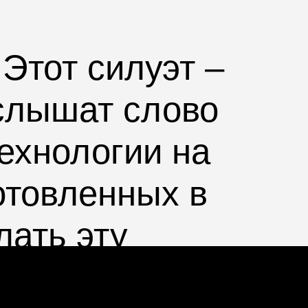
 Этот силуэт –
 слышат слово
ехнологии на
отовленных в
лать эту
уэт: широкий