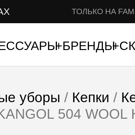
ТОЛЬКО НА FAMSHOP.RU
СЕССУАРЫ
БРЕНДЫ
С
ые уборы
/
Кепки
/
К
а KANGOL 504 WOOL