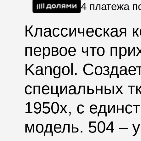
4 платежа 
Классическая 
первое что при
Kangol. Создае
специальных тк
1950х, с единс
модель. 504 – 