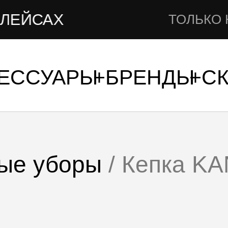
САХ
ТОЛЬКО НА F
СЕССУАРЫ
БРЕНДЫ
С
ые уборы
/ Кепка K