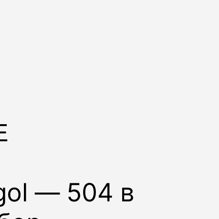
E
gol
—
504
в