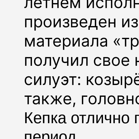
летнем исполн
произведен из
материала «
т
получил свое 
силуэт: козыр
также, головн
Кепка отлично 
период.