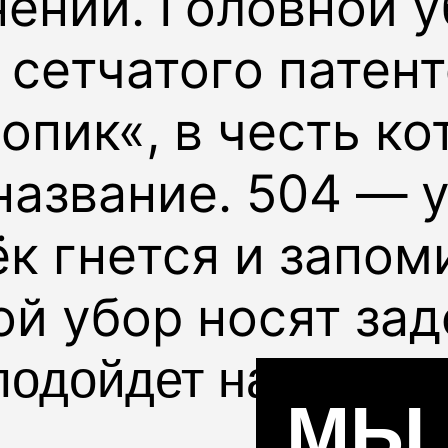
ении. Головной 
 сетчатого патен
ропик
«, в честь ко
название.
504
— у
ёк гнется и запом
ой убор носят за
подойдет на весенн
МЫ