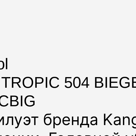
ol
 TROPIC 504 BIEG
BCBIG
илуэт бренда
Kan