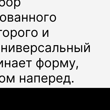
убор
тованного
торого и
ниверсальный
инает форму,
дом наперед.
ий и летний