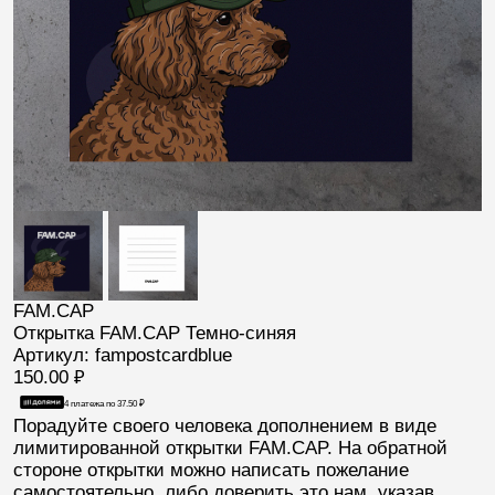
FAM.CAP
Открытка FAM.CAP Темно-синяя
Артикул: fampostcardblue
150.00
₽
4 платежа по
37.50
₽
Порадуйте своего человека дополнением в виде
лимитированной открытки FAM.CAP. На обратной
стороне открытки можно написать пожелание
самостоятельно, либо доверить это нам, указав