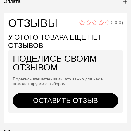
Оплата
Ра
ОТЗЫВЫ
0.0
(0)
У ЭТОГО ТОВАРА ЕЩЕ НЕТ
ОТЗЫВОВ
ПОДЕЛИСЬ СВОИМ
ОТЗЫВОМ
Поделись впечатлениями, это важно для нас и
поможет другим с выбором
ОСТАВИТЬ ОТЗЫВ