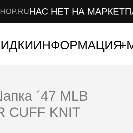
С НЕТ НА МАРКЕТПЛЕЙСАХ
Т
КИДКИ
ИНФОРМАЦИЯ
Шапка ´47 MLB
 CUFF KNIT