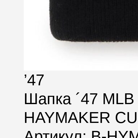
’47
Шапка ´47 ML
HAYMAKER CU
Артикул: B-H