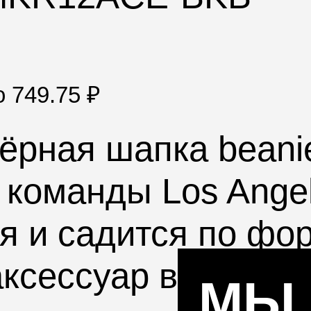
по
749.75
₽
чёрная
шапка bean
м команды
Los Ange
я и садится по фо
ксессуар в холодн
МЫ