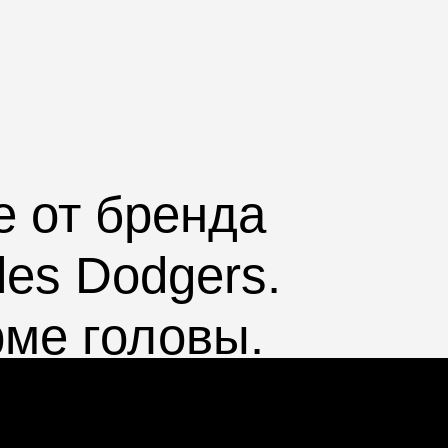
ie
от бренда
les Dodgers
.
рме головы.
ые времена