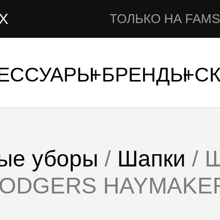
НА
ТОЛЬКО НА FAMSHOP.RU
СЕССУАРЫ
БРЕНДЫ
С
ые уборы
/
Шапки
/ 
DODGERS HAYMAKER