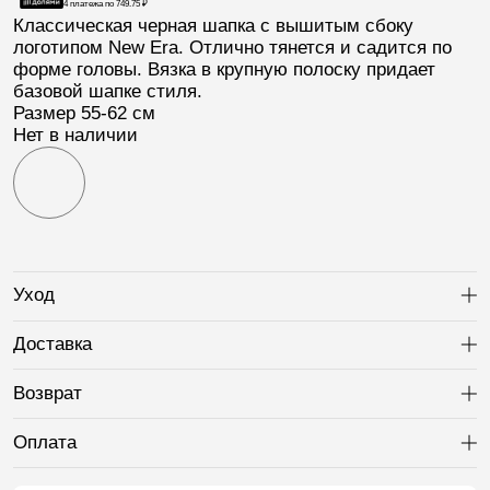
4 платежа по
749.75
₽
Классическая черная
шапка
с вышитым сбоку
логотипом New Era
. Отлично тянется и садится по
форме головы. Вязка в крупную полоску придает
базовой шапке стиля.
Размер 55-62 см
Нет в наличии
Уход
Ра
Доставка
Ра
Возврат
Ра
Оплата
Ра