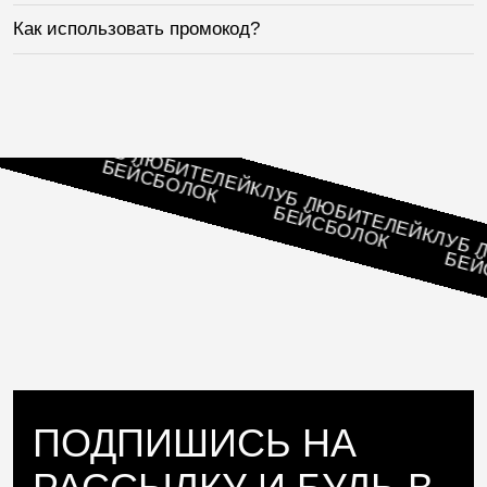
Как использовать промокод?
ЕЛЕЙ
К
КЛУБ ЛЮБИТЕЛЕЙ
БЕЙСБОЛОК
КЛУБ ЛЮБИТЕЛЕЙ
БЕЙСБОЛОК
КЛУБ ЛЮБ
БЕЙСБ
ПОДПИШИСЬ НА