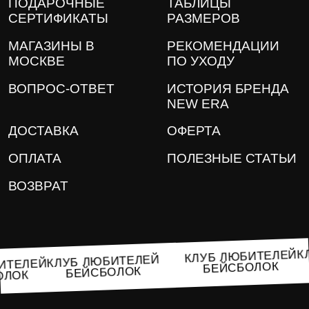
ПОДАРОЧНЫЕ
ТАБЛИЦЫ
СЕРТИФИКАТЫ
РАЗМЕРОВ
МАГАЗИНЫ В
РЕКОМЕНДАЦИИ
МОСКВЕ
ПО УХОДУ
ВОПРОС-ОТВЕТ
ИСТОРИЯ БРЕНДА
NEW ERA
ДОСТАВКА
ОФЕРТА
ОПЛАТА
ПОЛЕЗНЫЕ СТАТЬИ
ВОЗВРАТ
КЛУБ ЛЮБИТЕЛЕЙ
КЛУБ ЛЮБИТЕЛЕЙ
ЮБИТЕЛЕЙ
БЕЙСБОЛОК
БЕЙСБОЛОК
БОЛОК