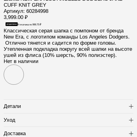
CUFF KNIT GREY
Артикул: 60284998
3,999.00
₽
4 платежа по
999.75
₽
Классическая серая шапка с помпоном от бренда
New Era,
с логотипом команды
Los Angeles Dodgers
.
Отлично тянется и садится по форме головы.
Утепленная подкладка покругу всей шапки на высоте
ушей из флиса (10% шерсть, 90% полиэстер).
Нет в наличии
Детали
Ра
Уход
Ра
Доставка
Ра