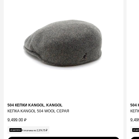
504 КЕПКИ KANGOL
,
KANGOL
504
КЕПКА KANGOL 504 WOOL СЕРАЯ
КЕП
9,499.00
₽
9,49
4 платежа по
2,374.75
₽