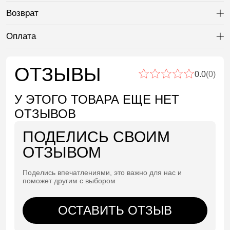
Возврат
Ра
Оплата
Ра
ОТЗЫВЫ
0.0
(0)
У ЭТОГО ТОВАРА ЕЩЕ НЕТ
ОТЗЫВОВ
ПОДЕЛИСЬ СВОИМ
ОТЗЫВОМ
Поделись впечатлениями, это важно для нас и
поможет другим с выбором
ОСТАВИТЬ ОТЗЫВ