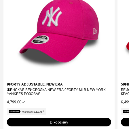
9FORTY ADJUSTABLE
,
NEW ERA
59FI
ЖЕНСКАЯ БЕЙСБОЛКА NEW ERA 9FORTY MLB NEW YORK
БЕЙ
YANKEES РОЗОВАЯ
КРА
4,799.00
₽
6,49
4 платежа по
1,199.75
₽
В корзину