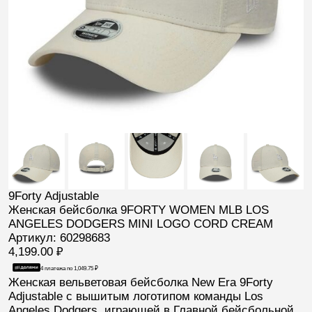
9Forty Adjustable
Женская бейсболка 9FORTY WOMEN MLB LOS
ANGELES DODGERS MINI LOGO CORD CREAM
Артикул: 60298683
4,199.00
₽
4 платежа по
1,049.75
₽
Женская вельветовая бейсболка
New Era 9Forty
Adjustable с вышитым логотипом команды
Los
Angeles Dodgers
, играющей в Главной бейсбольной